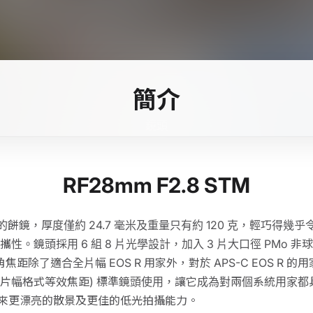
簡介
鏡頭
RF28mm F2.8 STM
發的餅鏡，厚度僅約 24.7 毫米及重量只有約 120 克，輕巧得
性。鏡頭採用 6 組 8 片光學設計，加入 3 片大口徑 PMo 
角焦距除了適合全片幅 EOS R 用家外，對於 APS-C EOS R
mm 全片幅格式等效焦距) 標準鏡頭使用，讓它成為對兩個系統用家
圈亦帶來更漂亮的散景及更佳的低光拍攝能力。